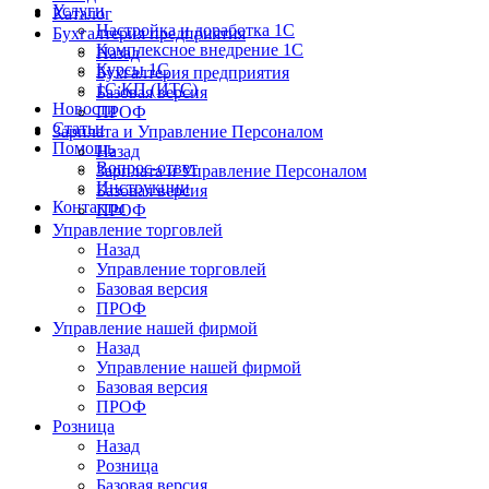
Услуги
Каталог
Настройка и доработка 1С
Бухгалтерия предприятия
Комплексное внедрение 1С
Назад
Курсы 1С
Бухгалтерия предприятия
1С:КП (ИТС)
Базовая версия
Новости
ПРОФ
Статьи
Зарплата и Управление Персоналом
Помощь
Назад
Вопрос-ответ
Зарплата и Управление Персоналом
Инструкции
Базовая версия
Контакты
ПРОФ
Управление торговлей
Назад
Управление торговлей
Базовая версия
ПРОФ
Управление нашей фирмой
Назад
Управление нашей фирмой
Базовая версия
ПРОФ
Розница
Назад
Розница
Базовая версия