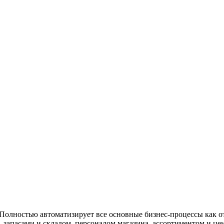
Полностью автоматизирует все основные бизнес-процессы как от
 запасами и складом, персоналом магазина, ассортиментом и ц